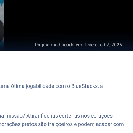
Página modificada em
:
fevereiro 07, 2025
uma ótima jogabilidade com o BlueStacks, a
a missão? Atirar flechas certeiras nos corações
 corações pretos são traiçoeiros e podem acabar com