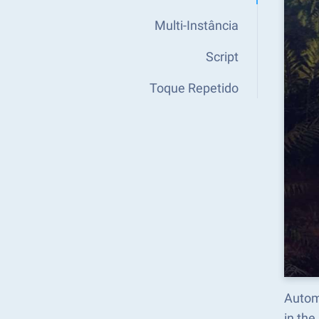
Multi-Instância
Script
Toque Repetido
Autom
in th