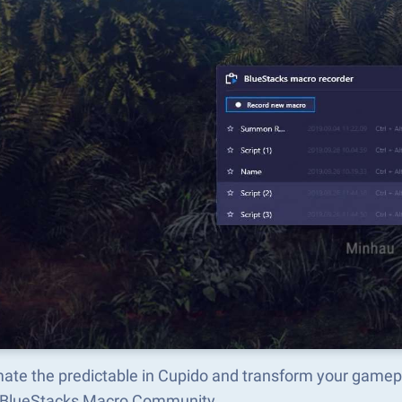
ate the predictable in Cupido and transform your gamep
e BlueStacks Macro Community