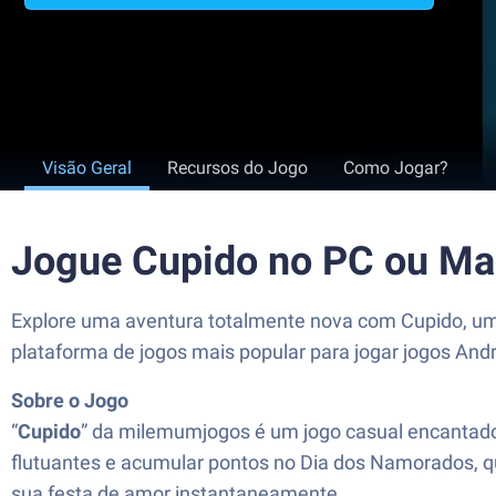
Visão Geral
Recursos do Jogo
Como Jogar?
Jogue Cupido no PC ou Ma
Explore uma aventura totalmente nova com Cupido, um
plataforma de jogos mais popular para jogar jogos An
Sobre o Jogo
“
Cupido
” da milemumjogos é um jogo casual encantador
flutuantes e acumular pontos no Dia dos Namorados, qu
sua festa de amor instantaneamente.