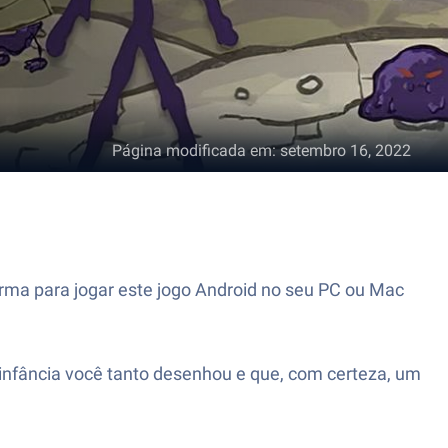
Página modificada em
:
setembro 16, 2022
orma para jogar este jogo Android no seu PC ou Mac
 infância você tanto desenhou e que, com certeza, um