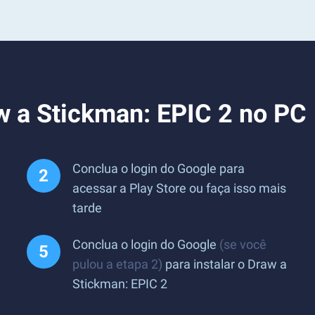
w a Stickman: EPIC 2 no PC
Conclua o login do Google para
acessar a Play Store ou faça isso mais
tarde
Conclua o login do Google
(se você
pulou a etapa 2)
para instalar o Draw a
Stickman: EPIC 2