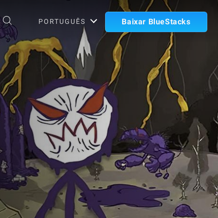
Baixar BlueStacks
PORTUGUÊS