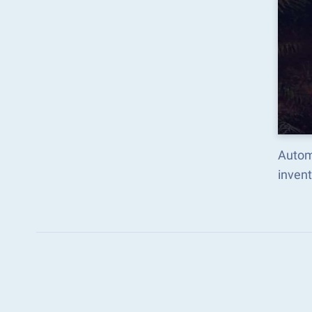
Autom
inven