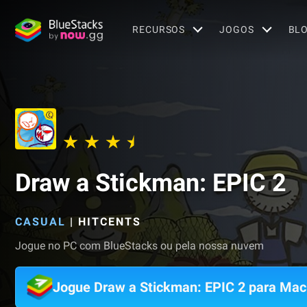
RECURSOS
JOGOS
BL
Draw a Stickman: EPIC 2
CASUAL
|
HITCENTS
Jogue no PC com BlueStacks ou pela nossa nuvem
Jogue Draw a Stickman: EPIC 2 para Mac