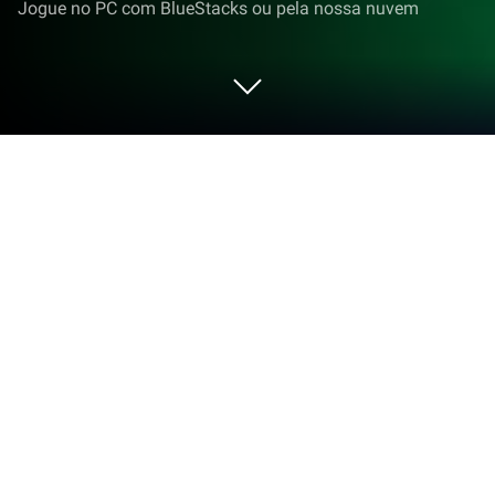
Jogue no PC com BlueStacks ou pela nossa nuvem
Jogue My Boo: Meu Bichinho Virtual
no PC ou Mac
My Boo: Meu Bichinho Virtual é um jogo casual
desenvolvido pela Tapps Games. O BlueStacks App
Player é a melhor plataforma para jogar este jogo
Android no seu PC ou Mac e com ele ter uma
experiência Android imersiva.
Jogue My Boo: Meu Bichinho Virtual no PC e