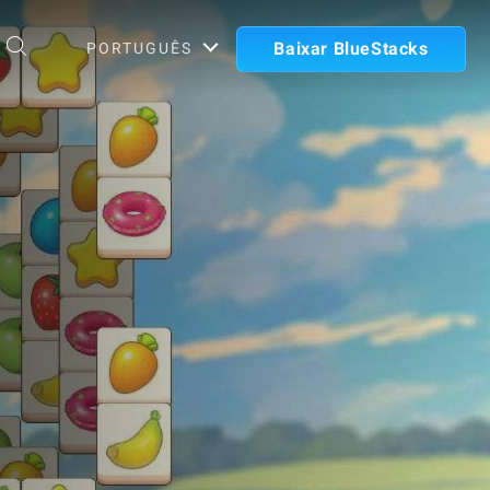
Baixar BlueStacks
PORTUGUÊS