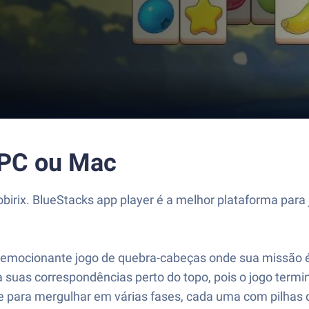
o PC ou Mac
obirix. BlueStacks app player é a melhor plataforma par
um emocionante jogo de quebra-cabeças onde sua missão é 
faça suas correspondências perto do topo, pois o jogo t
 para mergulhar em várias fases, cada uma com pilhas d