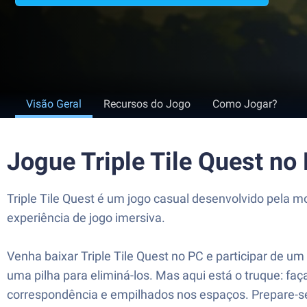
Visão Geral
Recursos do Jogo
Como Jogar?
Jogue Triple Tile Quest n
Triple Tile Quest é um jogo casual desenvolvido pela m
experiência de jogo imersiva.
Venha baixar Triple Tile Quest no PC e participar de 
uma pilha para eliminá-los. Mas aqui está o truque: 
correspondência e empilhados nos espaços. Prepare-se