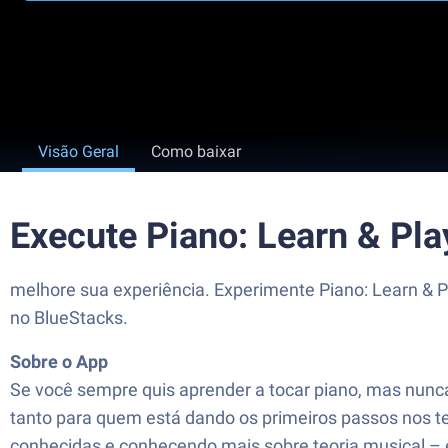
Visão Geral
Como baixar
Execute Piano: Learn & Pl
melhore sua experiência. Experimente Piano: Learn & Pl
no BlueStacks.
Sobre o App
Se você sempre quis aprender a tocar piano, mas nunca
tanto para quem está dando os primeiros passos nos tec
conhecidas e conhecendo mais sobre teoria musical –