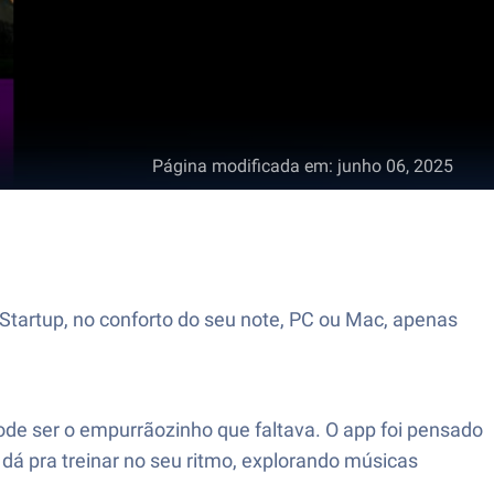
Página modificada em
:
junho 06, 2025
 Startup, no conforto do seu note, PC ou Mac, apenas
ode ser o empurrãozinho que faltava. O app foi pensado
dá pra treinar no seu ritmo, explorando músicas