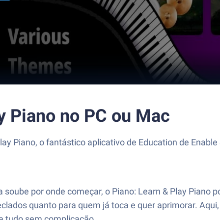
ay Piano no PC ou Mac
ay Piano, o fantástico aplicativo de Education de Enable
 soube por onde começar, o Piano: Learn & Play Piano p
lados quanto para quem já toca e quer aprimorar. Aqui, 
 e tudo sem complicação.