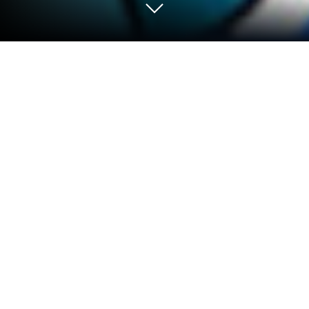
Jogue My Ice Princess : Fantasy Life
no PC ou Mac
My Ice Princess : Fantasy Life dá vida ao gênero
Educativo e apresenta desafios emocionantes para
os jogadores. Desenvolvido por Kids Town Games
Studio, este jogo Android é melhor experimentado
no BlueStacks, o player de aplicativos número 1 do
mundo para usuários de PC e Mac.
Sobre o Jogo
No My Ice Princess : Fantasy Life, dá pra sentir