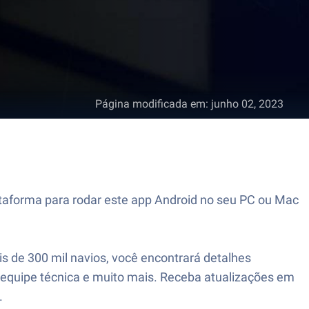
Página modificada em
:
junho 02, 2023
ataforma para rodar este app Android no seu PC ou Mac
 de 300 mil navios, você encontrará detalhes
 equipe técnica e muito mais. Receba atualizações em
.