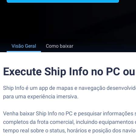
Visão Geral
Como baixar
Execute Ship Info no PC o
Ship Info é um app de mapas e navegação desenvolvido
para uma experiência imersiva.
Venha baixar Ship Info no PC e pesquisar informações
completos da frota comercial, incluindo equipamentos
tempo real sobre o status, horários e posição dos navi