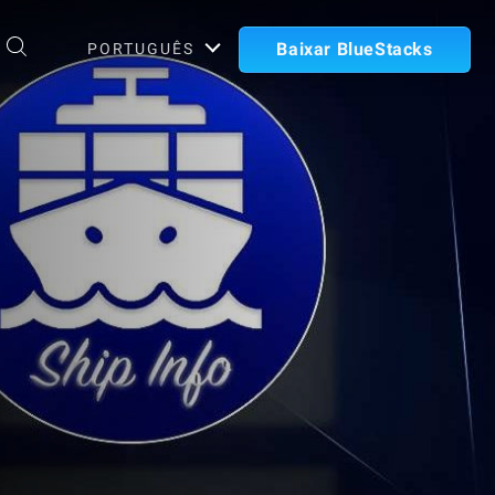
Baixar BlueStacks
PORTUGUÊS