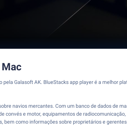
u Mac
 pela Galasoft AK. BlueStacks app player é a melhor pl
 sobre navios mercantes. Com um banco de dados de mais
 de convés e motor, equipamentos de radiocomunicação,
os, bem como informações sobre proprietários e gerentes