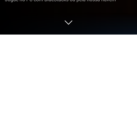
Execute Música gospel no PC ou Mac
Por que se limita à pequena tela do celular? Execute
Música gospel, um aplicativo de Appreciate
Appware, melhor experimentado em seu PC ou Mac
com o BlueStacks, o emulador Android nº 1 do
mundo.
Sobre o App
Quer escutar músicas gospel e encontrar
videoclipes para se inspirar, cantar e louvar? O app