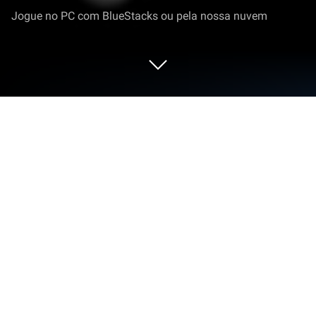
Jogue no PC com BlueStacks ou pela nossa nuvem
Execute Rádio Prata FM 104.9 no PC
ou Mac
Deixe o BlueStacks transformar seu PC, Mac ou
notebook no lugar perfeito para Rádio Prata FM
104.9, um aplicativo divertido de Música e áudio de
Meu Radinho.
Sobre o App
Quer curtir aquele clima gostoso de música