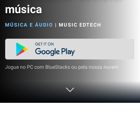
música
MÚSICA E ÁUDIO
|
MUSIC EDTECH
Jogue no PC com BlueStacks ou pela nossa nuvem
Execute Score Creator: Escrever
música no PC ou Mac