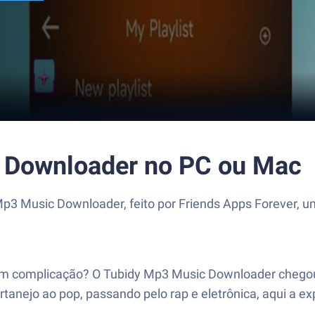
 Downloader no PC ou Mac
 Mp3 Music Downloader, feito por Friends Apps Forever,
sem complicação? O Tubidy Mp3 Music Downloader chegou p
anejo ao pop, passando pelo rap e eletrônica, aqui a expe