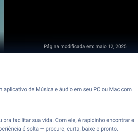
Página modificada em
:
maio 12, 2025
 um aplicativo de Música e áudio em seu PC ou Mac com
ra facilitar sua vida. Com ele, é rapidinho encontrar e
riência é solta — procure, curta, baixe e pronto.