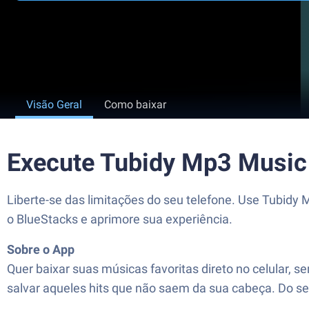
Visão Geral
Como baixar
Execute Tubidy Mp3 Music
Liberte-se das limitações do seu telefone. Use Tubidy
o BlueStacks e aprimore sua experiência.
Sobre o App
Quer baixar suas músicas favoritas direto no celular, 
salvar aqueles hits que não saem da sua cabeça. Do sert