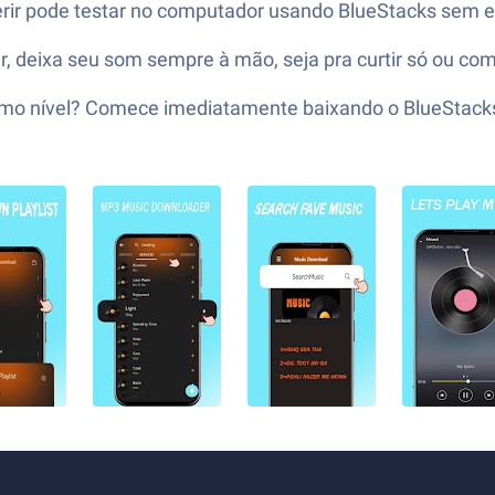
ferir pode testar no computador usando BlueStacks sem e
 deixa seu som sempre à mão, seja pra curtir só ou comp
róximo nível? Comece imediatamente baixando o BlueStac