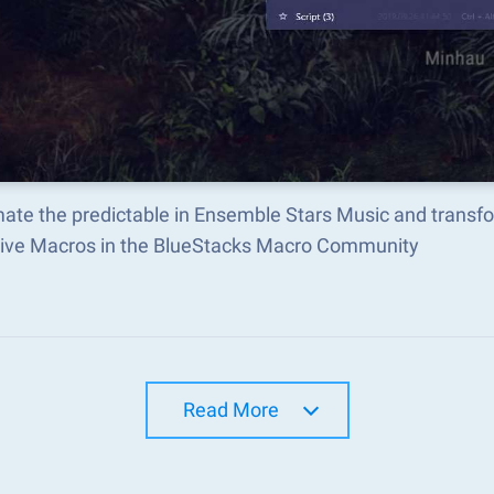
ate the predictable in Ensemble Stars Music and transf
tive Macros in the BlueStacks Macro Community
Read More