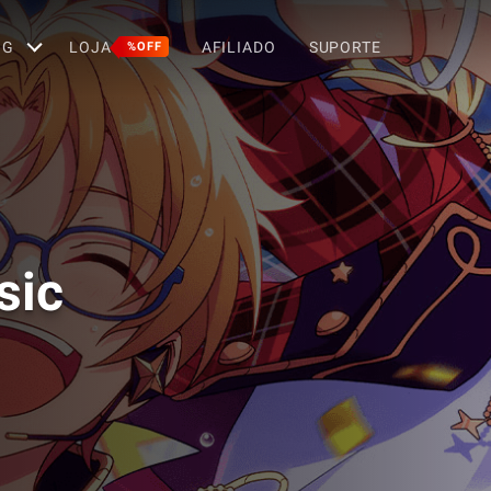
OG
LOJA
AFILIADO
SUPORTE
%OFF
sic