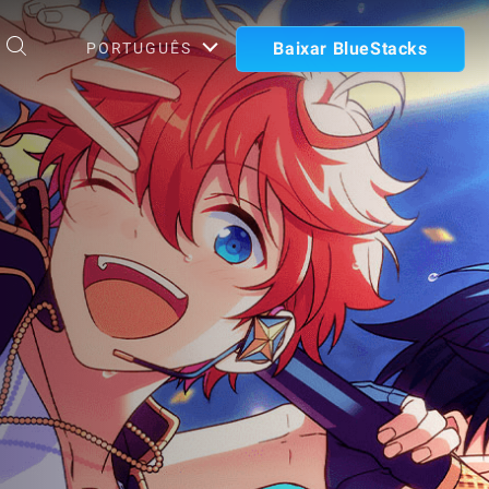
Baixar BlueStacks
PORTUGUÊS