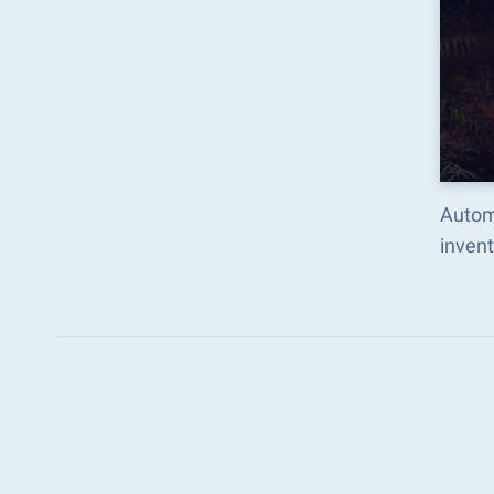
Autom
inven