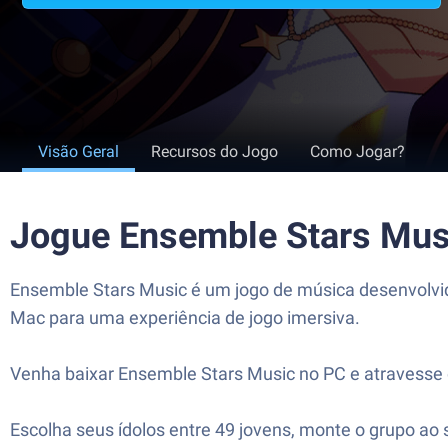
Visão Geral
Recursos do Jogo
Como Jogar?
Jogue Ensemble Stars Mus
Ensemble Stars Music é um jogo de música desenvolvid
Mac para uma experiência de jogo imersiva.
Venha baixar Ensemble Stars Music no PC e atravesse 
Escolha seus ídolos entre 49 jovens, monte o grupo ao