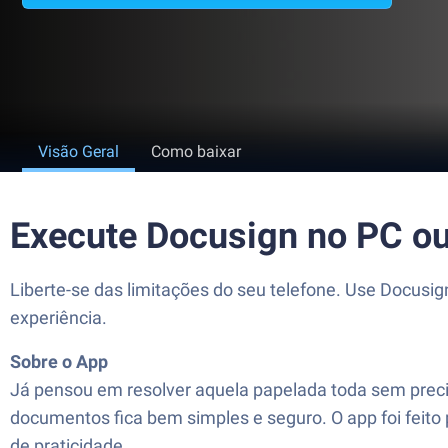
Visão Geral
Como baixar
Execute Docusign no PC o
Liberte-se das limitações do seu telefone. Use Docusi
experiência.
Sobre o App
Já pensou em resolver aquela papelada toda sem precis
documentos fica bem simples e seguro. O app foi feito 
de praticidade.