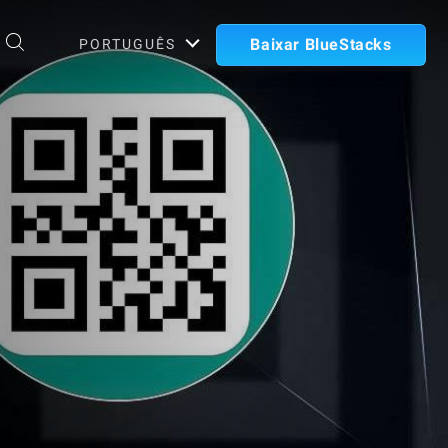
Baixar BlueStacks
PORTUGUÊS