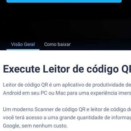
Visão Geral
Como baixar
Execute Leitor de código 
Leitor de código QR é um aplicativo de produtividade d
Android em seu PC ou Mac para uma experiência imers
Um moderno Scanner de código QR e leitor de código de
você terá acesso a uma grande quantidade de informaçõ
Google, sem nenhum custo.