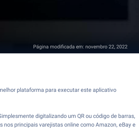
Página modificada em
:
novembro 22, 2022
melhor plataforma para executar este aplicativo
Simplesmente digitalizando um QR ou código de barras,
s nos principais varejistas online como Amazon, eBay e