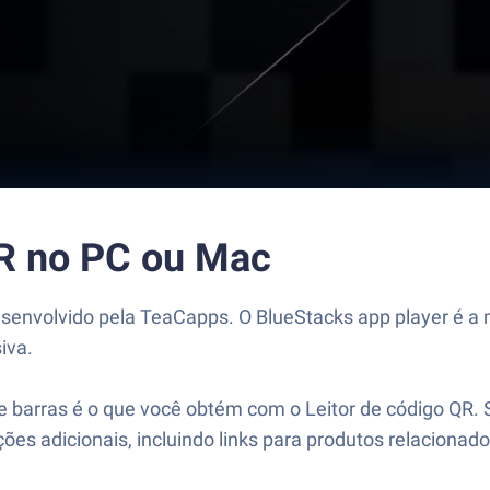
QR no PC ou Mac
esenvolvido pela TeaCapps. O BlueStacks app player é a 
iva.
 barras é o que você obtém com o Leitor de código QR. 
es adicionais, incluindo links para produtos relacionado