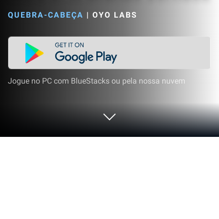
QUEBRA-CABEÇA
|
OYO LABS
Jogue no PC com BlueStacks ou pela nossa nuvem
Jogue MDS 3: A Grande Jornada no
PC ou Mac
Dos inovadores e criadores da Oyo Labs, MDS 3: A