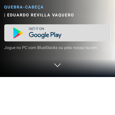
QUEBRA-CABEÇA
|
EDUARDO REVILLA VAQUERO
Jogue no PC com BlueStacks ou pela nossa nuvem
Jogue T-Trix no PC ou Mac
Junte-se a milhões de jogadores para experimentar
T-Trix, um emocionante jogo de Quebra-cabeça