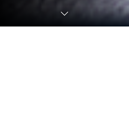
Jogue High Speed Car : Car Racing 3D
no PC ou Mac
Traga o seu melhor nível de jogo para High Speed
Car : Car Racing 3D, a sensação dos jogos de Corrida
desenvolvido por Remy Games. Dê ao seu jogo o
boost com controles de jogo precisos, gráficos e
altos FPS e recursos de primeira linha no seu PC ou
Mac com o BlueStacks.
Sobre o Jogo