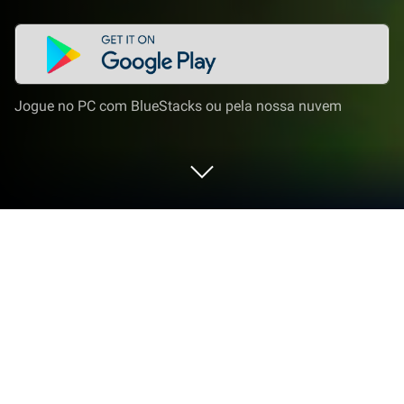
Jogue no PC com BlueStacks ou pela nossa nuvem
Jogue Moto Bike X3M Racing Game
no PC ou Mac
Junte-se a milhões de jogadores para experimentar
Moto Bike X3M Racing Game, um emocionante jogo
de Corrida desenvolvido por Zoodiac Game. Com o