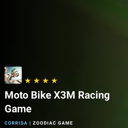
Moto Bike X3M Racing
Game
CORRIDA
|
ZOODIAC GAME