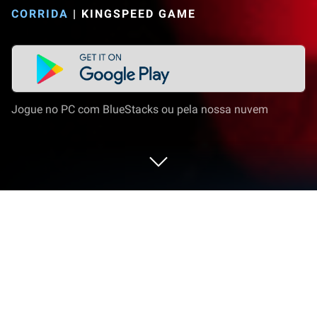
CORRIDA
|
KINGSPEED GAME
Jogue no PC com BlueStacks ou pela nossa nuvem
Jogue MotoGP Rider: Bike Racing no
PC ou Mac
Explore uma aventura totalmente nova com