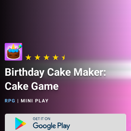
Birthday Cake Maker:
Cake Game
RPG
|
MINI PLAY