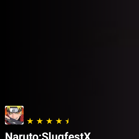
Naruto:SlugfestX