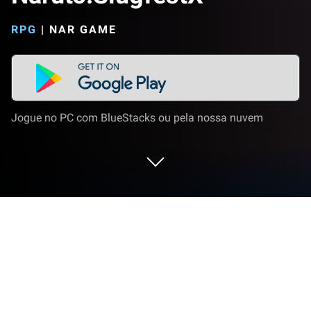
RPG
|
NAR GAME
Jogue no PC com BlueStacks ou pela nossa nuvem
Jogue Naruto:SlugfestX no PC ou Mac
Naruto: SlugfestX é um jogo RPG desenvolvido pela
Game Samba. O BlueStacks App Player é a melhor