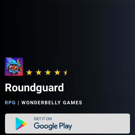
Roundguard
RPG
|
WONDERBELLY GAMES