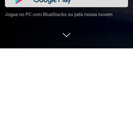
Jogue no PC com BlueStacks ou pela nossa nuvem
Jogue S.O.L : Stone of Life EX no PC
ou Mac
Entre no mundo de S.O.L : Stone of Life EX, um jogo
emocionante de RPG desenvolvido pela Oddy Arts.
Jogue este jogo Android no BlueStacks App Player e
experimente jogos emocionantes no PC ou Mac.
Sobre o Jogo