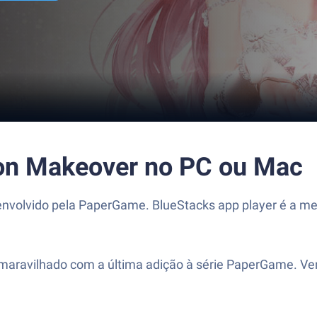
ion Makeover no PC ou Mac
nvolvido pela PaperGame. BlueStacks app player é a mel
 maravilhado com a última adição à série PaperGame. Ve