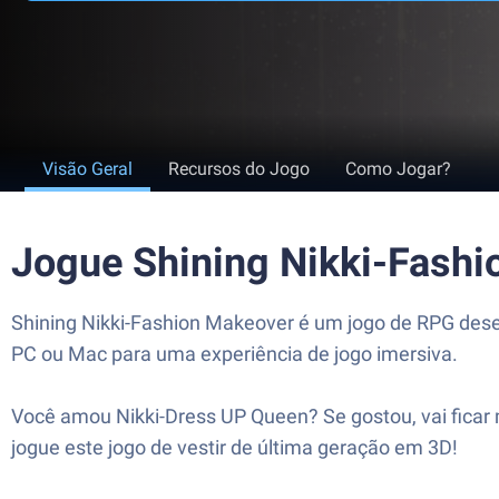
Visão Geral
Recursos do Jogo
Como Jogar?
Jogue Shining Nikki-Fash
Shining Nikki-Fashion Makeover é um jogo de RPG dese
PC ou Mac para uma experiência de jogo imersiva.
Você amou Nikki-Dress UP Queen? Se gostou, vai ficar
jogue este jogo de vestir de última geração em 3D!