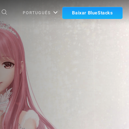
Baixar BlueStacks
PORTUGUÊS