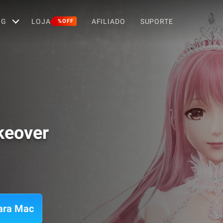
OG
LOJA
AFILIADO
SUPORTE
%OFF
keover
ara Mac