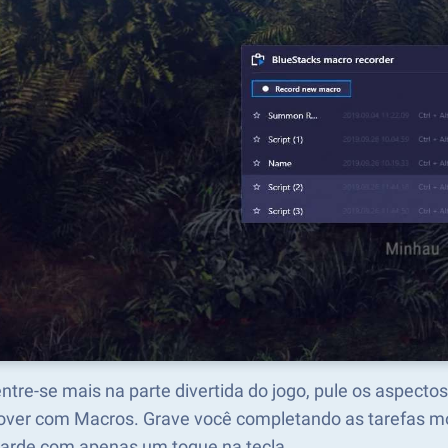
tre-se mais na parte divertida do jogo, pule os aspecto
ver com Macros. Grave você completando as tarefas mon
tarde com apenas um toque na tecla.