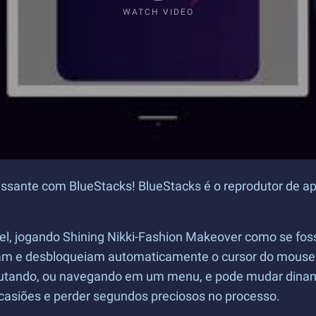
WATCH VIDEO
sante com BlueStacks! BlueStacks é o reprodutor de apl
ível, jogando Shining Nikki-Fashion Makeover como se fo
ueiam e desbloqueiam automaticamente o cursor do mous
 lutando, ou navegando em um menu, e pode mudar dina
casiões e perder segundos preciosos no processo.