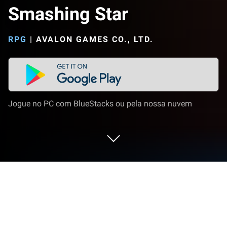
Smashing Star
RPG
|
AVALON GAMES CO., LTD.
Jogue no PC com BlueStacks ou pela nossa nuvem
Jogue Smashing Star no PC ou Mac
Smashing Star é um jogo de RPG desenvolvido pela