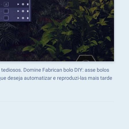
s tediosos. Domine Fabrican bolo DIY: asse bolos
e deseja automatizar e reproduzi-las mais tarde