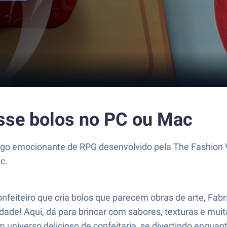
asse bolos no PC ou Mac
jogo emocionante de RPG desenvolvido pela The Fashion 
c.
eiteiro que cria bolos que parecem obras de arte, Fabric
e! Aqui, dá para brincar com sabores, texturas e muita
niverso delicioso de confeitaria, se divertindo enquant