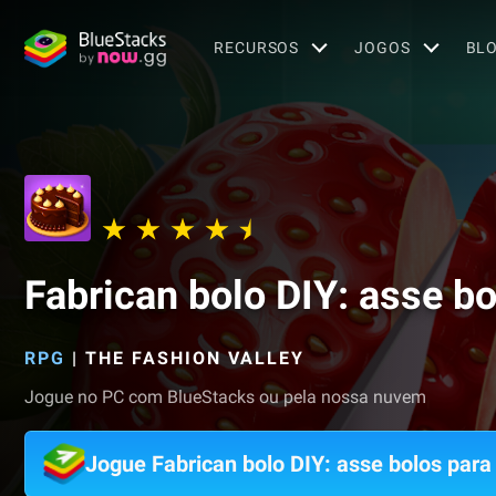
RECURSOS
JOGOS
BL
Fabrican bolo DIY: asse b
RPG
|
THE FASHION VALLEY
Jogue no PC com BlueStacks ou pela nossa nuvem
Jogue Fabrican bolo DIY: asse bolos par