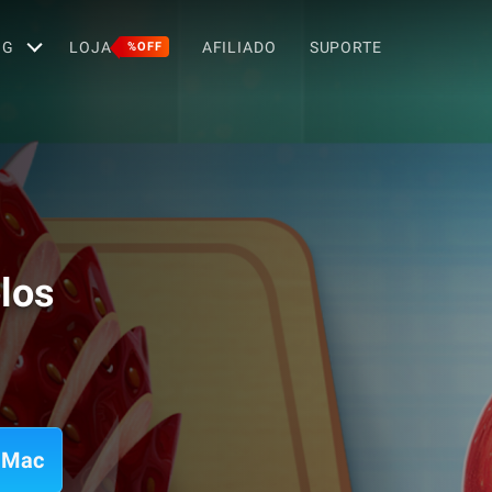
OG
LOJA
AFILIADO
SUPORTE
%OFF
olos
a Mac