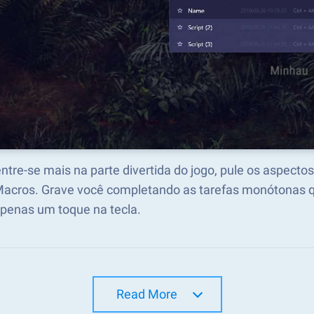
tre-se mais na parte divertida do jogo, pule os aspecto
acros. Grave você completando as tarefas monótonas qu
penas um toque na tecla.
Read More