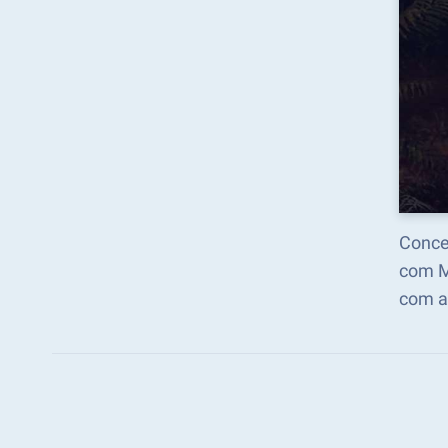
Concen
com M
com a