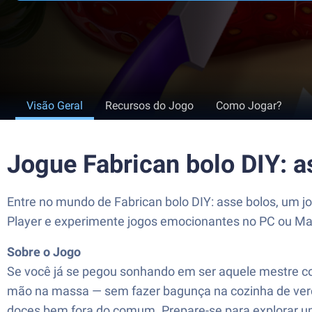
Visão Geral
Recursos do Jogo
Como Jogar?
Jogue Fabrican bolo DIY: 
Entre no mundo de Fabrican bolo DIY: asse bolos, um 
Player e experimente jogos emocionantes no PC ou Ma
Sobre o Jogo
Se você já se pegou sonhando em ser aquele mestre conf
mão na massa — sem fazer bagunça na cozinha de verdad
doces bem fora do comum. Prepare-se para explorar um u