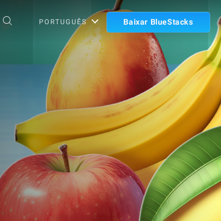
Baixar BlueStacks
PORTUGUÊS