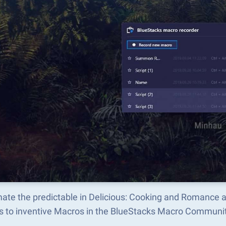
ate the predictable in Delicious: Cooking and Romance 
s to inventive Macros in the BlueStacks Macro Communi