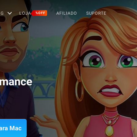
OG
LOJA
AFILIADO
SUPORTE
%OFF
omance
para Mac