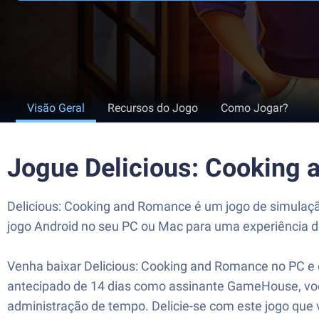
Visão Geral
Recursos do Jogo
Como Jogar?
Jogue Delicious: Cooking
Delicious: Cooking and Romance é um jogo de simulação
jogo Android no seu PC ou Mac para uma experiência d
Venha baixar Delicious: Cooking and Romance no PC e e
antecipado de 14 dias como assinante GameHouse, voc
administração de tempo. Delicie-se com este jogo que 