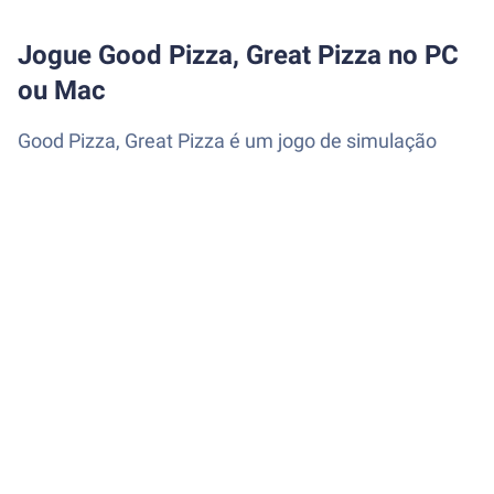
Jogue Good Pizza, Great Pizza no PC
ou Mac
Good Pizza, Great Pizza é um jogo de simulação
desenvolvido pela TapBlaze. BlueStacks app player
é a melhor plataforma para jogar este jogo Android
no seu PC ou Mac para uma experiência de jogo
imersiva.
Venha baixar Good Pizza, Great Pizza no PC e torne-
se um especialista no ramo das pizzas. Você tem
uma pizzaria e é o único funcionário dela. Você
deverá fazer as pizzas, vendê-las, atender o cliente
e cuidar do dinheiro. Gerencie bem as finanças e
trabalhe o suficiente para manter a pizzaria aberta.