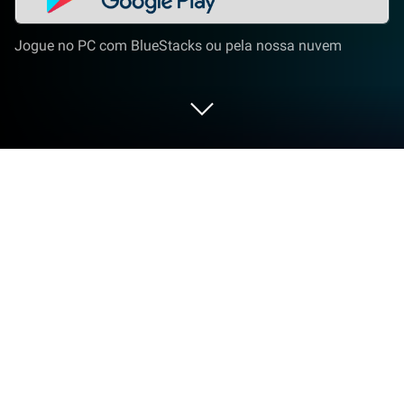
Jogue no PC com BlueStacks ou pela nossa nuvem
Jogue Mini World: CREATA no PC ou
Mac
Mini World: CREATA é um jogo de simulação
desenvolvido pela MINOVATE HONG KONG
LIMITED. BlueStacks app player é a melhor
plataforma para jogar este jogo Android no seu PC
ou Mac para uma experiência de jogo imersiva.