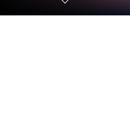
Jogue Valquíria nutrindo no PC ou
Mac
Valquíria nutrindo é um jogo de RPG desenvolvido
pela mobirix. BlueStacks app player é a melhor
plataforma para jogar este jogo Android no seu PC
ou Mac para uma experiência de jogo imersiva.
Venha baixar Valquíria nutrindo no PC e proteger o
mundo da Valquíria e buscar os deuses. Aventure-se
por fases emocionantes e masmorras desafiadoras
enquanto cuida de seu personagem e