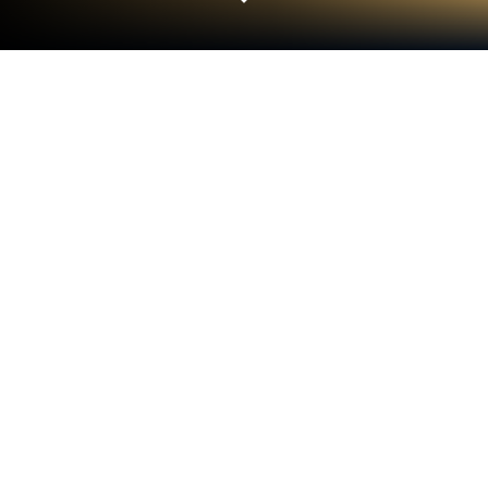
Jogue Wasteland Life no PC ou Mac
Wasteland Life é um jogo de Simulação
desenvolvido por SayGames Ltd. O BlueStacks é o
melhor emulador Android para jogar este jogo no
seu PC ou Mac, proporcionando uma experiência de
jogo imersiva.
Sobre o Jogo
Wasteland Life é um jogo de simulação único, criado
pela SayGames Ltd, que te desafia a sobreviver e
prosperar em um mundo apocalíptico. Como
sobrevivente solitário, sua missão é construir