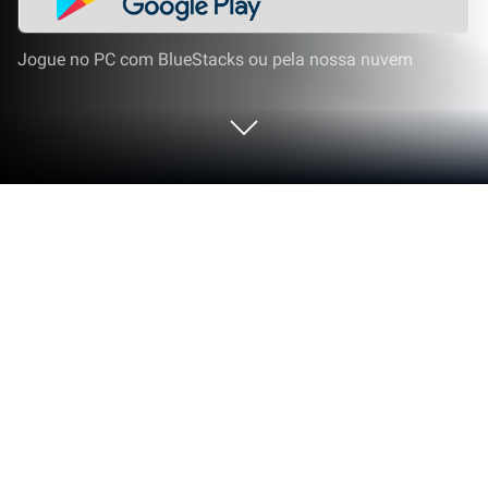
Jogue no PC com BlueStacks ou pela nossa nuvem
Execute Birth & Baby University no PC
ou Mac
Liberte-se das limitações do seu telefone. Use Birth
& Baby University, feito por Birth & Baby University,
um aplicativo de Social em seu PC ou Mac com o
BlueStacks e aprimore sua experiência.