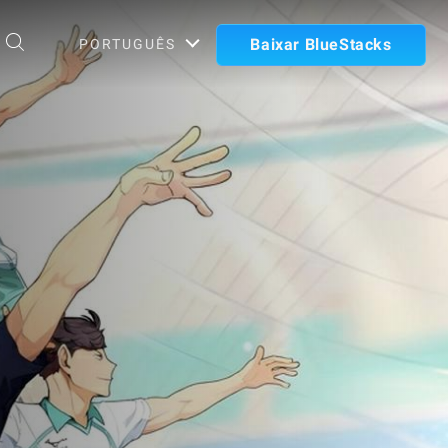
Baixar BlueStacks
PORTUGUÊS