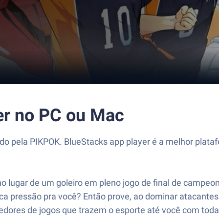
er no PC ou Mac
ido pela PIKPOK. BlueStacks app player é a melhor plata
no lugar de um goleiro em pleno jogo de final de campeon
uca pressão pra você? Então prove, ao dominar atacantes
dores de jogos que trazem o esporte até você com toda a