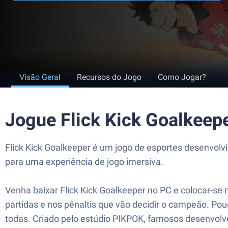
Visão Geral
Recursos do Jogo
Como Jogar?
Jogue Flick Kick Goalkeep
Flick Kick Goalkeeper é um jogo de esportes desenvolv
para uma experiência de jogo imersiva.
Venha baixar Flick Kick Goalkeeper no PC e colocar-se 
partidas e nos pênaltis que vão decidir o campeão. Po
todas. Criado pelo estúdio PIKPOK, famosos desenvolve