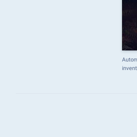
Autom
inven