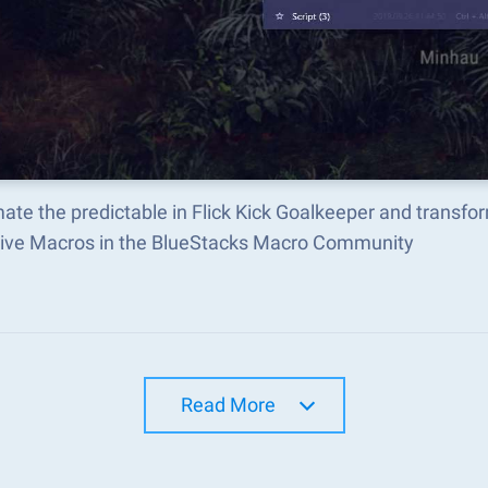
ate the predictable in Flick Kick Goalkeeper and transf
tive Macros in the BlueStacks Macro Community
Read More