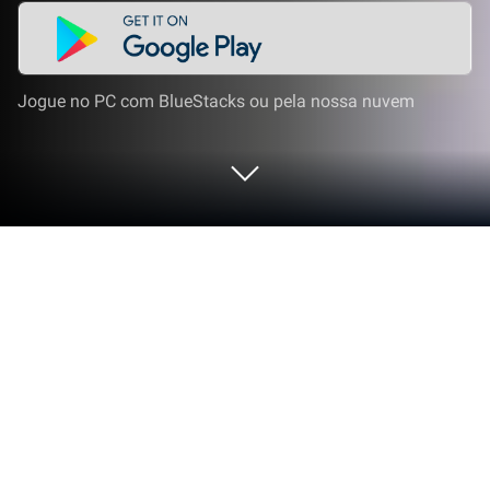
Jogue no PC com BlueStacks ou pela nossa nuvem
Jogue Bola 8 Infinita Rei do Bilhar no
PC ou Mac
Bola 8 Infinita Rei do Bilhar é um jogo de esportes
desenvolvido pela Playorcas. BlueStacks app player
é a melhor plataforma para jogar este jogo Android
no seu PC ou Mac para uma experiência de jogo