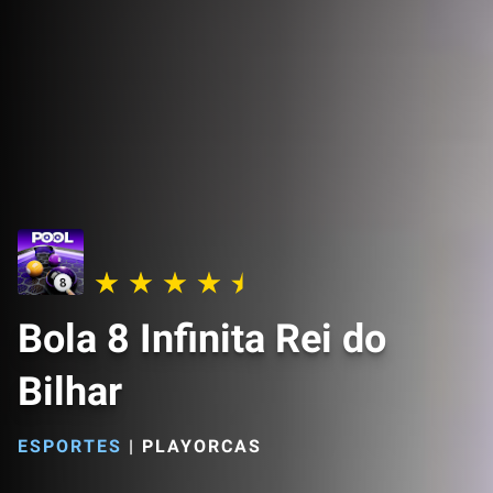
Bola 8 Infinita Rei do
Bilhar
ESPORTES
|
PLAYORCAS