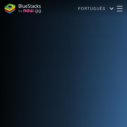
PORTUGUÊS