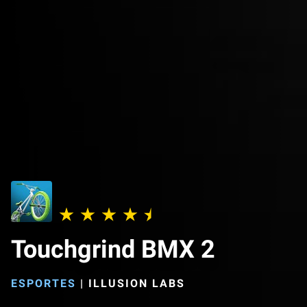
Touchgrind BMX 2
ESPORTES
|
ILLUSION LABS