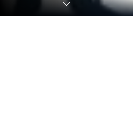
Jogue Noite de Lua Cheia no PC ou
Mac
Junte-se a milhões de jogadores para experimentar
Noite de Lua Cheia, um emocionante jogo de
Estratégia desenvolvido por Giant Network. Com o
BlueStacks App Player, você está sempre um passo
à frente do seu oponente, pronto para vencê-lo com
uma jogabilidade mais rápida e melhor controle com
o mouse e o teclado do seu PC ou Mac.
Sobre o Jogo
Noite de Lua Cheia é um Strategy de cartas com