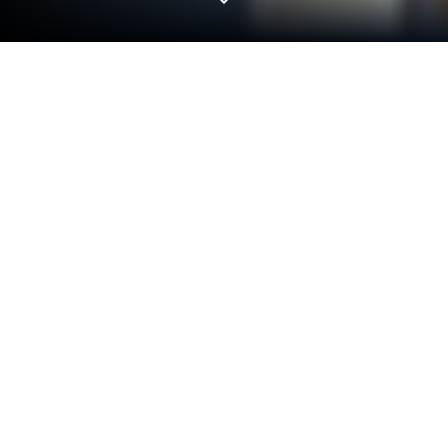
Jogue Papa's Taco Mia HD no PC ou
Mac
Dos inovadores e criadores da Flipline Studios,
Papa’s Taco Mia HD é outra adição divertida ao
mundo dos jogos de Estratégia. Vá além da tela do
seu celular e jogue em uma tela maior e melhor no
seu PC ou Mac. Uma experiência empolgante
espera por você.
Sobre o Jogo
Bem-vindo ao Papa’s Taco Mia HD! Prepare-se para
uma experiência divertida e desafiadora, onde você