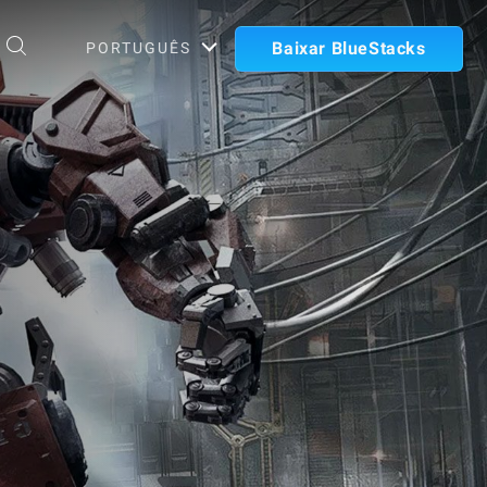
Baixar BlueStacks
PORTUGUÊS