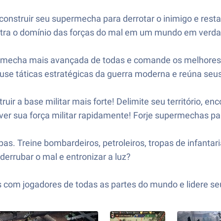
onstruir seu supermecha para derrotar o inimigo e resta
contra o domínio das forças do mal em um mundo em verd
gia mecha mais avançada de todas e comande os melhores
, use táticas estratégicas da guerra moderna e reúna se
uir a base militar mais forte! Delimite seu território, en
lver sua força militar rapidamente! Forje supermechas pa
pas. Treine bombardeiros, petroleiros, tropas de infantar
derrubar o mal e entronizar a luz?
 com jogadores de todas as partes do mundo e lidere seu