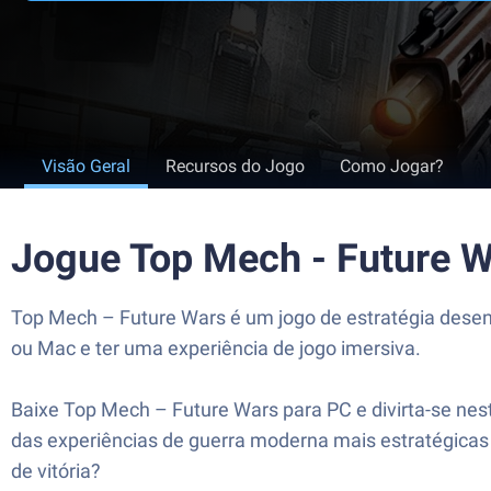
Visão Geral
Recursos do Jogo
Como Jogar?
Jogue Top Mech - Future 
Top Mech – Future Wars é um jogo de estratégia desen
ou Mac e ter uma experiência de jogo imersiva.
Baixe Top Mech – Future Wars para PC e divirta-se nes
das experiências de guerra moderna mais estratégicas
de vitória?