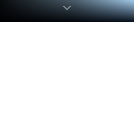
Execute SmartwashPro no PC ou Mac
Liberte-se das limitações do seu telefone. Use
SmartwashPro, feito por Digite.cl Team, um
aplicativo de Tools em seu PC ou Mac com o
BlueStacks e aprimore sua experiência.
Sobre o App
SmartwashPro deixa qualquer tarefa de lavanderia
mais prática e menos estressante. Quer resolver
tudo direto do celular, sem aquela enrolação de
fichas ou espera à toa? É isso mesmo que você