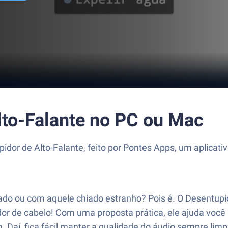
lto-Falante no PC ou Mac
pidor de Alto-Falante, feito por Pontes Apps, um aplica
do ou com aquele chiado estranho? Pois é. O Desentupid
or de cabelo! Com uma proposta prática, ele ajuda você 
m. Daí, fica fácil manter a qualidade do áudio sempre li