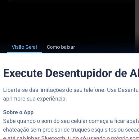
Visão Geral
Como baixar
Execute Desentupidor de A
Liberte-se das limitações do seu telefone. Use Desentu
aprimore sua experiência.
Sobre o App
Sabe quando o som do seu celular começa a ficar abafa
chateação sem precisar de truques esquisitos ou secad
e até caixinhas Bluetooth, tudo só usando o próprio so