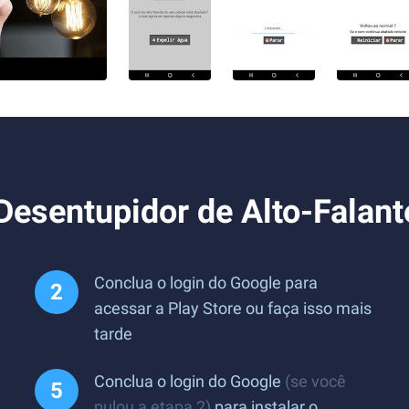
Desentupidor de Alto-Falant
Conclua o login do Google para
acessar a Play Store ou faça isso mais
tarde
Conclua o login do Google
(se você
pulou a etapa 2)
para instalar o