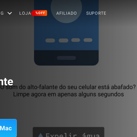
OG
LOJA
AFILIADO
SUPORTE
%OFF
nte
 Mac