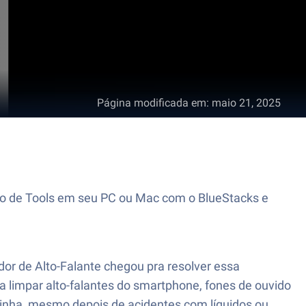
Página modificada em
:
maio 21, 2025
tivo de Tools em seu PC ou Mac com o BlueStacks e
or de Alto-Falante chegou pra resolver essa
a limpar alto-falantes do smartphone, fones de ouvido
mpinha, mesmo depois de acidentes com líquidos ou