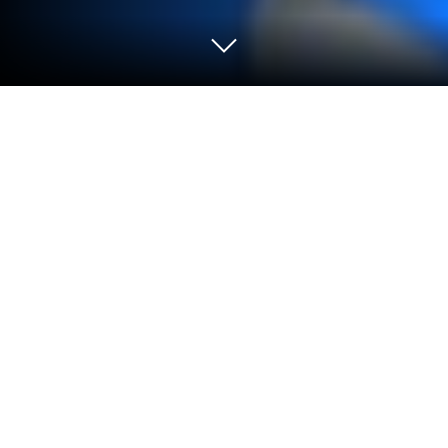
Jogue Perguntados Premium Jogo
Quiz no PC ou Mac
Traga o seu melhor nível de jogo para Perguntados
Premium Jogo Quiz, a sensação dos jogos de
Curiosidades desenvolvido por etermax. Dê ao seu
jogo o boost com controles de jogo precisos,
gráficos e altos FPS e recursos de primeira linha no
seu PC ou Mac com o BlueStacks.
Sobre o Jogo