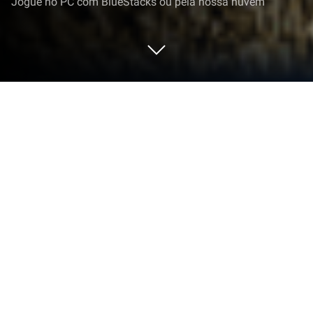
Jogue no PC com BlueStacks ou pela nossa nuvem
Execute Recortar e Cortar Vídeo no
PC ou Mac
Deixe o BlueStacks transformar seu PC, Mac ou
notebook no lugar perfeito para Recortar e Cortar
Vídeo, um aplicativo divertido de Reproduzir e editar
vídeos de ZipoApps.
Sobre o App
Se você já quis dar aquele retoque nos seus vídeos,