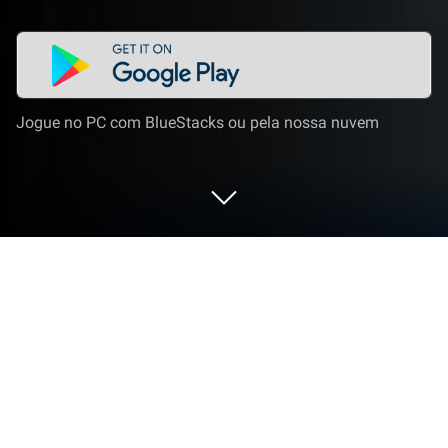
Jogue no PC com BlueStacks ou pela nossa nuvem
Execute JW Library Sign Language no
PC ou Mac
O que é melhor do que usar JW Library Sign
Language do Jehovah’s Witnesses? Bem,
experimente em uma tela grande, no seu PC ou