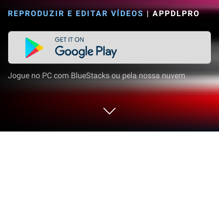
REPRODUZIR E EDITAR VÍDEOS
|
APPDLPRO
Jogue no PC com BlueStacks ou pela nossa nuvem
Execute SSS Video Downloader no PC
ou Mac
Liberte-se das limitações do seu telefone. Use SSS