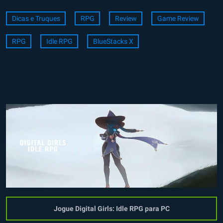
Dicas e Truques
RPG
Review
Game Review
RPG
Idle RPG
BlueStacks X
Jogue Digital Girls: Idle RPG para PC