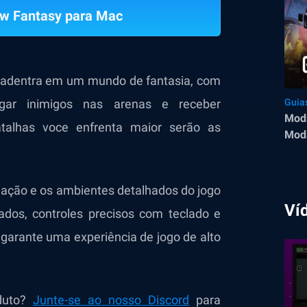
ew Fantasy para Mac
 adentra em um mundo de fantasia, com
agar inimigos nas arenas e receber
Guia
Mods
atalhas voce enfrenta maior serão as
Mods
 ação e os ambientes detalhados do jogo
Ví
dos, controles precisos com teclado e
garante uma experiência de jogo de alto
oduto?
Junte-se ao nosso Discord
para