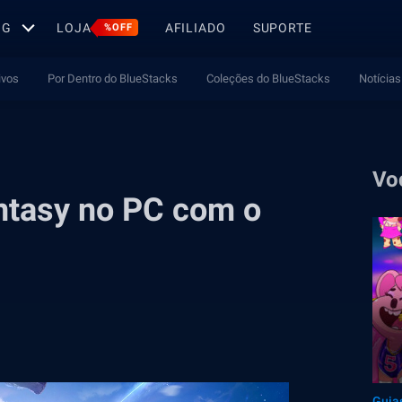
OG
LOJA
AFILIADO
SUPORTE
%OFF
ivos
Por Dentro do BlueStacks
Coleções do BlueStacks
Notícias
Vo
ntasy no PC com o
Guia