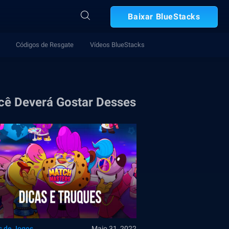
Baixar BlueStacks
Códigos de Resgate
Vídeos BlueStacks
cê Deverá Gostar Desses
s de Jogos
Maio 31, 2022