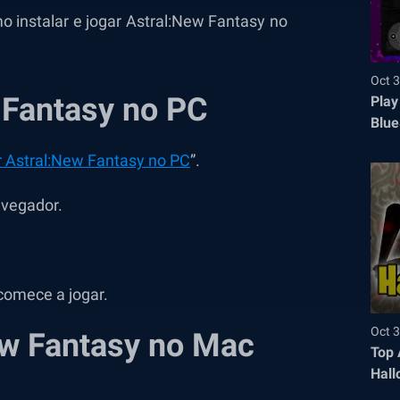
 instalar e jogar Astral:New Fantasy no
Oct 3
 Fantasy no PC
Play
Blue
 Astral:New Fantasy no PC
”.
avegador.
.
 comece a jogar.
Oct 3
ew Fantasy no Mac
Top 
Hall