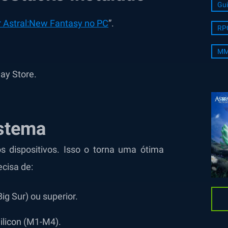
Gui
 Astral:New Fantasy no PC
”.
RP
MM
ay Store.
istema
 dispositivos. Isso o torna uma ótima
cisa de:
ig Sur) ou superior.
ilicon (M1-M4).