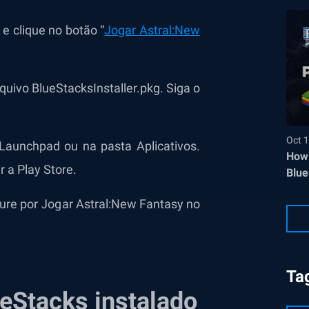
 e clique no botão “
Jogar Astral:New
rquivo BlueStacksInstaller.pkg. Siga o
Oct 1
 Launchpad ou na pasta Aplicativos.
How 
 a Play Store.
Blue
cure por Jogar Astral:New Fantasy no
Ta
ueStacks instalado