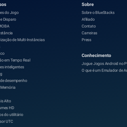
sos
Sobre
les do Jogo
Sobre o BlueStacks
e Disparo
Afiliado
MOBA
Contato
nstância
Carreiras
ização de Multi-Instâncias
Press
s
Eco
Conhecimento
ão em Tempo Real
Jogue Jogos Android no 
es inteligentes
O que é um Emulador de A
ng
de desempenho
 Memória
is Alto
smes HD
s do utilitário
sor UTC