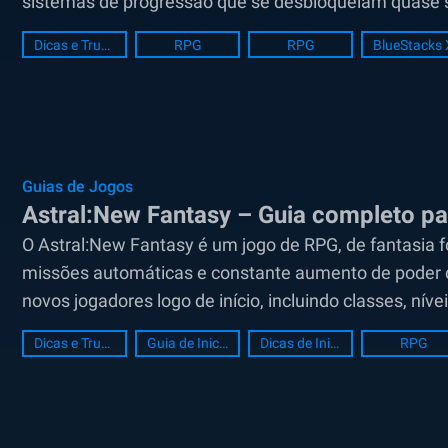
sistemas de progressão que se desbloqueiam quase s
vista, entender alguns sistemas importantes...
Dicas e Truques
RPG
RPG
BlueStacks 
Guias de Jogos
Astral:New Fantasy – Guia completo par
O Astral:New Fantasy é um jogo de RPG, de fantasia
missões automáticas e constante aumento de poder 
novos jogadores logo de início, incluindo classes, ní
sistemas de masmorras e recompensas...
Dicas e Truques
Guia de Iniciante
Dicas de Iniciante
RPG