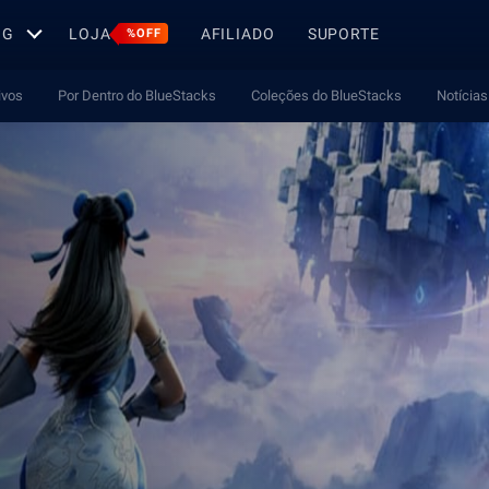
OG
LOJA
AFILIADO
SUPORTE
%OFF
ivos
Por Dentro do BlueStacks
Coleções do BlueStacks
Notícias