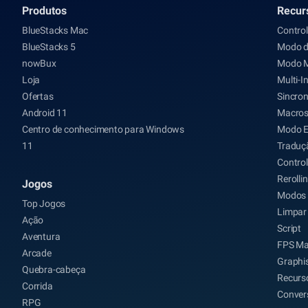
Produtos
Recur
BlueStacks Mac
Contro
BlueStacks 5
Modo d
nowBux
Modo 
Loja
Multi-I
Ofertas
Sincron
Android 11
Macro
Centro de conhecimento para Windows
Modo 
11
Traduç
Control
Rerolli
Jogos
Modos 
Top Jogos
Limpar
Ação
Script
Aventura
FPS Ma
Arcade
Graphi
Quebra-cabeça
Recurso
Corrida
Conver
RPG