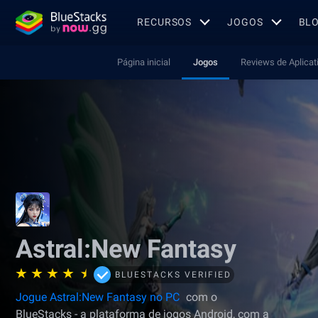
RECURSOS
JOGOS
BL
Página inicial
Jogos
Reviews de Aplicat
Astral:New Fantasy
BLUESTACKS VERIFIED
Jogue Astral:New Fantasy no PC
com o
BlueStacks - a plataforma de jogos Android, com a