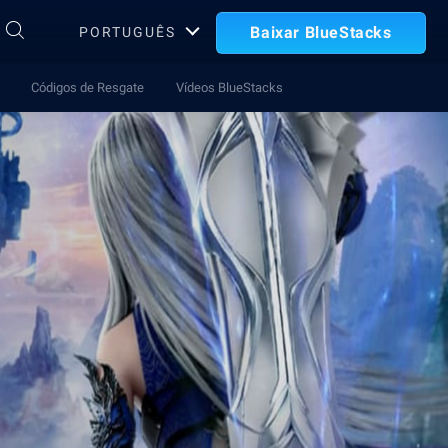
Baixar BlueStacks
PORTUGUÊS
Códigos de Resgate
Vídeos BlueStacks