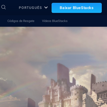
Baixar BlueStacks
PORTUGUÊS
Códigos de Resgate
Vídeos BlueStacks