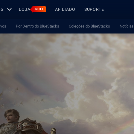
OG
LOJA
AFILIADO
SUPORTE
%OFF
ivos
Por Dentro do BlueStacks
Coleções do BlueStacks
Notícias