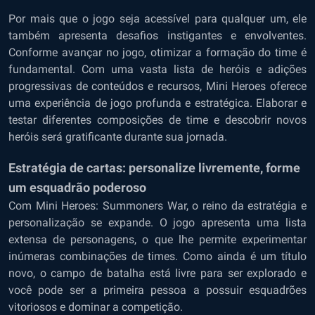
Por mais que o jogo seja acessível para qualquer um, ele
também apresenta desafios instigantes e envolventes.
Conforme avançar no jogo, otimizar a formação do time é
fundamental. Com uma vasta lista de heróis e adições
progressivas de conteúdos e recursos, Mini Heroes oferece
uma experiência de jogo profunda e estratégica. Elaborar e
testar diferentes composições de time e descobrir novos
heróis será gratificante durante sua jornada.
Estratégia de cartas: personalize livremente, forme
um esquadrão poderoso
Com Mini Heroes: Summoners War, o reino da estratégia e
personalização se expande. O jogo apresenta uma lista
extensa de personagens, o que lhe permite experimentar
inúmeras combinações de times. Como ainda é um título
novo, o campo de batalha está livre para ser explorado e
você pode ser a primeira pessoa a possuir esquadrões
vitoriosos e dominar a competição.