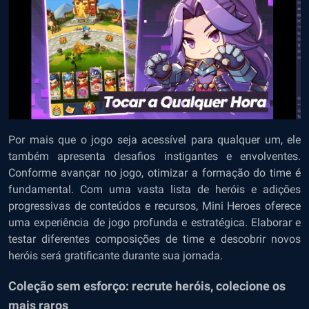
Por mais que o jogo seja acessível para qualquer um, ele
também apresenta desafios instigantes e envolventes.
Conforme avançar no jogo, otimizar a formação do time é
fundamental. Com uma vasta lista de heróis e adições
progressivas de conteúdos e recursos, Mini Heroes oferece
uma experiência de jogo profunda e estratégica. Elaborar e
testar diferentes composições de time e descobrir novos
heróis será gratificante durante sua jornada.
Coleção sem esforço: recrute heróis, colecione os
mais raros