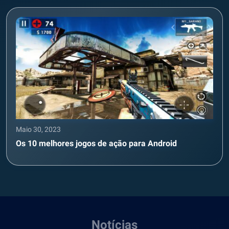
Maio 30, 2023
Os 10 melhores jogos de ação para Android
Notícias