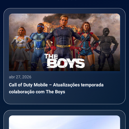
abr 27, 2026
Call of Duty Mobile – Atualizações temporada
colaboração com The Boys