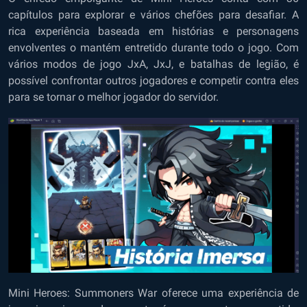
capítulos para explorar e vários chefões para desafiar. A
rica experiência baseada em histórias e personagens
envolventes o mantém entretido durante todo o jogo. Com
vários modos de jogo JxA, JxJ, e batalhas de legião, é
possível confrontar outros jogadores e competir contra eles
para se tornar o melhor jogador do servidor.
Mini Heroes: Summoners War oferece uma experiência de