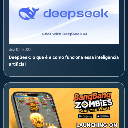
dez 05, 2025
DeepSeek: o que é e como funciona essa inteligência
artificial