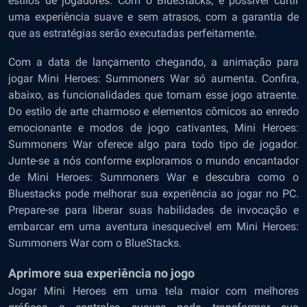
estilos de jogadores. Com o BlueStacks, é possível curtir
uma experiência suave e sem atrasos, com a garantia de
que as estratégias serão executadas perfeitamente.
Com a data de lançamento chegando, a animação para
jogar Mini Heroes: Summoners War só aumenta. Confira,
abaixo, as funcionalidades que tornam esse jogo atraente.
Do estilo de arte charmoso e elementos cômicos ao enredo
emocionante e modos de jogo cativantes, Mini Heroes:
Summoners War oferece algo para todo tipo de jogador.
Junte-se a nós conforme exploramos o mundo encantador
de Mini Heroes: Summoners War e descubra como o
Bluestacks pode melhorar sua experiência ao jogar no PC.
Prepare-se para liberar suas habilidades de invocação e
embarcar em uma aventura inesquecível em Mini Heroes:
Summoners War com o BlueStacks.
Aprimore sua experiência no jogo
Jogar Mini Heroes em uma tela maior com melhores