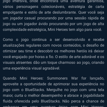
jogo imersiva, onde encontrará uma aventura garantida,
vários personagens colecionáveis, estratégia de carta
empolgante e estilo de arte deslumbrante. Quer você seja
um jogador casual procurando por uma sessão rápida de
jogo ou um jogador ávido procurando por um jogo de alta
complexidade estratégica, Mini Heroes tem algo para você.
Como o jogo continua a ser desenvolvido e recebe
atualizações regulares com novos conteúdos, o desafio de
otimizar seu time e descobrir os melhores heróis irá deixar
você engajado por horas a fio. O estilo de arte adorável e os
visuais atraentes dão um toque charmoso ao jogo, criando
uma experiência visual agradável.
Quando Mini Heroes: Summoners War for lançado,
aproveite a oportunidade de aprimorar sua experiência no
jogo com o BlueStacks. Mergulhe no jogo com uma tela
maior, curta o melhor desempenho e abrace a jogabilidade
fluida oferecida pelo BlueStacks. Não perca a chance de
embarcar em uma aventura épica com Mini Heroes: