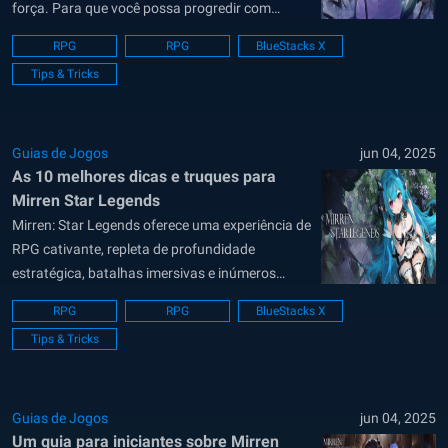
força. Para que você possa progredir com
tranquilidade nos desafios do jogo e garantir
RPG
RPG
BlueStacks X
vitórias nos modos PvE e PvP, é preciso
Tips & Tricks
aprimorar e melhorar esses heróis com
eficiência. O sistema de progressão de...
Guias de Jogos
jun 04, 2025
As 10 melhores dicas e truques para
Mirren Star Legends
Mirren: Star Legends oferece uma experiência de
RPG cativante, repleta de profundidade
estratégica, batalhas imersivas e inúmeros
heróis conhecidos como Asters. Embora a
RPG
RPG
BlueStacks X
jogabilidade básica seja fácil de entender, o
Tips & Tricks
verdadeiro domínio requer conhecimento
avançado, tempo preciso e profundidade tática.
Este guia de dicas e truques oferece estratégias
detalhadas, diferenciadas...
Guias de Jogos
jun 04, 2025
Um guia para iniciantes sobre Mirren