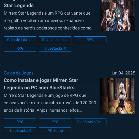
Star Legends
Mirren: Star Legends é um RPG cativante que
mergulha você em um universo expansivo
repleto de heróis poderosos conhecidos como
Asters, batalhas desafiadoras e jogabilidade
Guia de Iniciante
Dicas de Iniciante
RPG
estratégica profunda. Como iniciante,
RPG
BlueStacks X
compreender a mecânica central – como
invocação de heróis, vantagens elementares,
empilhamento de habilidades e aprimoramento
da equipe – é fundamental...
Guias de Jogos
jun 04, 2025
Como instalar e jogar Mirren Star
Legends no PC com BlueStacks
Mirren: Star Legends é um jogo de RPG que
coloca você em um caminho através de 120.000
anos de história. Anjos, humanos, elfos,
demônios, orcs e dragões já enfrentaram
RPG
RPG
BlueStacks Setup
triunfos e desastres até que a bruxa Lilia entrou
BlueStacks X
PC Setup
em cena e mudou tudo. Ela absorveu a