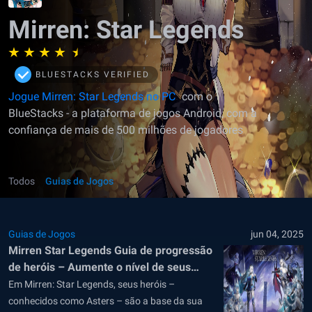
Mirren: Star Legends
BLUESTACKS VERIFIED
Jogue Mirren: Star Legends no PC
com o
BlueStacks - a plataforma de jogos Android, com a
confiança de mais de 500 milhões de jogadores
Todos
Guias de Jogos
Guias de Jogos
jun 04, 2025
Mirren Star Legends Guia de progressão
de heróis – Aumente o nível de seus
heróis!
Em Mirren: Star Legends, seus heróis –
conhecidos como Asters – são a base da sua